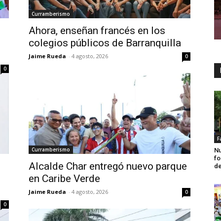
Curramberismo
Ahora, enseñan francés en los
o
colegios públicos de Barranquilla
Jaime Rueda
-
4 agosto, 2026
0
0
F
Curramberismo
Nu
fo
Alcalde Char entregó nuevo parque
de
en Caribe Verde
Jaime Rueda
-
4 agosto, 2026
0
0