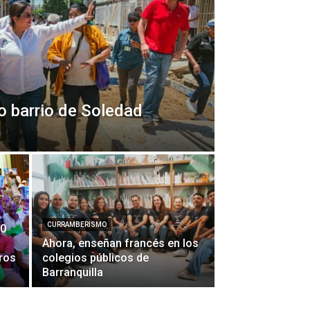
o barrio de Soledad
CURRAMBERISMO
00
Ahora, enseñan francés en los
tros
colegios públicos de
Barranquilla