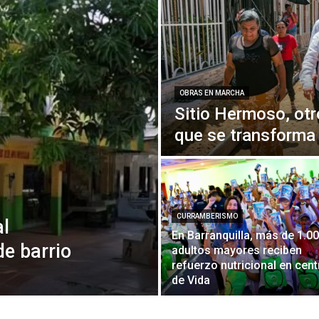
OBRAS EN MARCHA
Sitio Hermoso, otr
que se transforma
CURRAMBERISMO
l
En Barranquilla, más de 1.0
de barrio
adultos mayores reciben
refuerzo nutricional en cen
de Vida