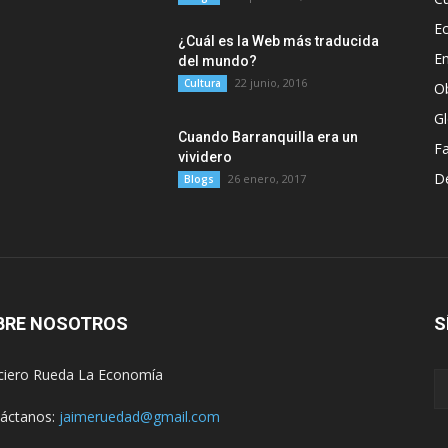
E
¿Cuál es la Web más traducida
E
del mundo?
22 junio, 2016
Cultura
O
G
Cuando Barranquilla era un
F
vividero
D
26 enero, 2017
Blogs
BRE NOSOTROS
S
ciero Rueda La Economía
áctanos:
jaimeruedad@gmail.com