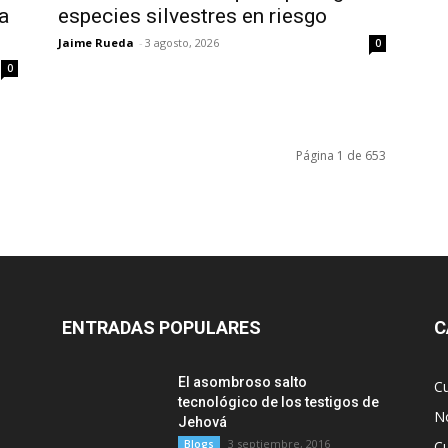
a
especies silvestres en riesgo
Jaime Rueda
-
3 agosto, 2026
0
0
Página 1 de 653
ENTRADAS POPULARES
C
El asombroso salto
C
tecnológico de los testigos de
No
Jehová
3 septiembre, 2016
Blogs
Cu