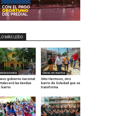
LO MÁS LEÍDO
amieconomia
Obras en marcha
evo gobierno nacional
Sitio Hermoso, otro
rtalecerá las tiendas
barrio de Soledad que se
 barrio
transforma