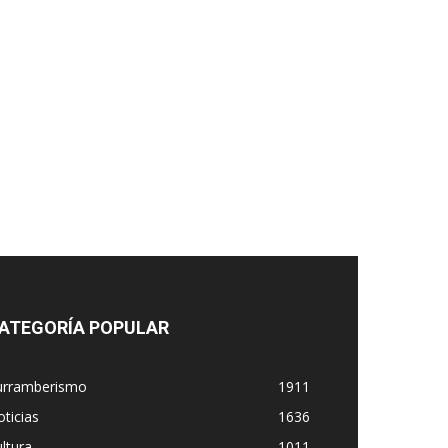
ATEGORÍA POPULAR
urramberismo
1911
ticias
1636
ltura
1011