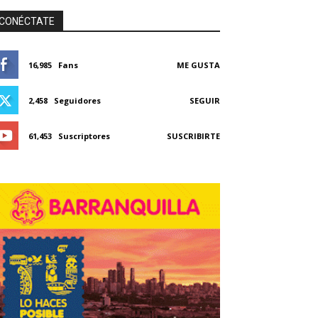
CONÉCTATE
16,985
Fans
ME GUSTA
2,458
Seguidores
SEGUIR
61,453
Suscriptores
SUSCRIBIRTE