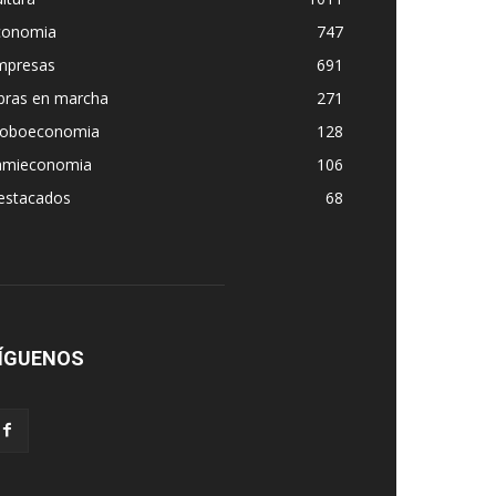
conomia
747
mpresas
691
bras en marcha
271
loboeconomia
128
amieconomia
106
estacados
68
ÍGUENOS