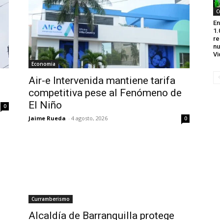
C
En
1.
re
nu
Vi
Economia
Air-e Intervenida mantiene tarifa
competitiva pese al Fenómeno de
El Niño
0
Jaime Rueda
-
4 agosto, 2026
0
Curramberismo
Alcaldía de Barranquilla protege