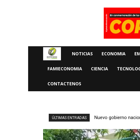
NOTICIAS
ECONOMIA
E
Rueda
FAMIECONOMIA
CIENCIA
TECNOLOG
La
CONTACTENOS
Economia
Nuevo gobierno naciona
ÚLTIMAS ENTRADAS