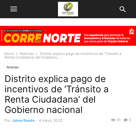
Inicio
Noticias
Distrito explica pago de incentivos de ‘Tránsito a
Renta Ciudadana’ del Gobierno...
Noticias
Distrito explica pago de
incentivos de ‘Tránsito a
Renta Ciudadana’ del
Gobierno nacional
81
0
Por
Jaime Rueda
-
4 mayo, 2023