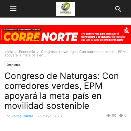
Inicio
Economia
Congreso de Naturgas: Con corredores verdes, EPM
apoyará la meta país en...
Economia
Congreso de Naturgas: Con
corredores verdes, EPM
apoyará la meta país en
movilidad sostenible
90
0
Por
Jaime Rueda
-
25 mayo, 2023