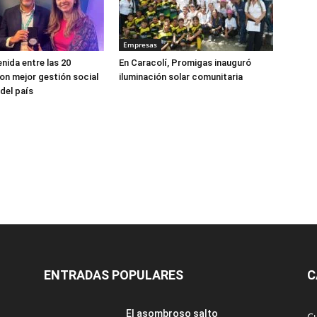
Empresas
enida entre las 20
En Caracolí, Promigas inauguró
n mejor gestión social
iluminación solar comunitaria
del país
ENTRADAS POPULARES
C
El asombroso salto
C