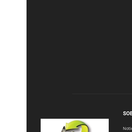
SO
Noti