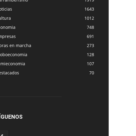
ticias
1643
ultura
1012
conomia
748
mpresas
691
bras en marcha
273
loboeconomia
128
amieconomia
107
estacados
70
ÍGUENOS