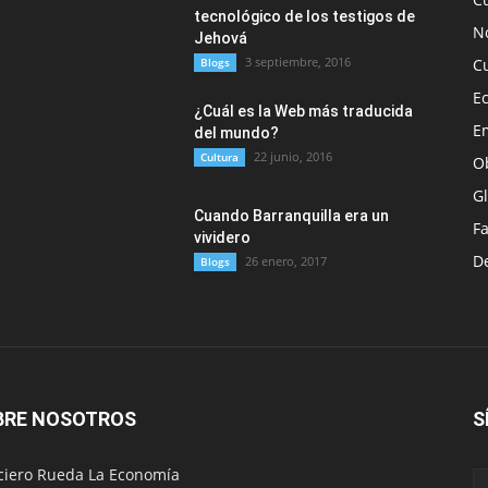
tecnológico de los testigos de
No
Jehová
3 septiembre, 2016
Blogs
C
E
¿Cuál es la Web más traducida
E
del mundo?
22 junio, 2016
Cultura
O
G
Cuando Barranquilla era un
F
vividero
D
26 enero, 2017
Blogs
BRE NOSOTROS
S
ciero Rueda La Economía