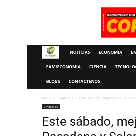
Rueda
NOTICIAS
ECONOMIA
E
La
FAMIECONOMIA
CIENCIA
TECNOLO
Economia
BLOGS
CONTACTENOS
Inicio
Empresas
Este sábado, mejoras en los circ
Empresas
Este sábado, mej