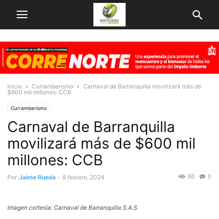
Inicio
Curramberismo
Carnaval de Barranquilla movilizará más de
$600 mil millones: CCB
Curramberismo
Carnaval de Barranquilla
movilizará más de $600 mil
millones: CCB
86
0
Por
Jaime Rueda
-
8 febrero, 2024
Imagen cortesía: Carnaval de Barranquilla S.A.S.