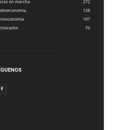
bras en marcha
272
loboeconomia
128
amieconomia
107
estacados
70
ÍGUENOS