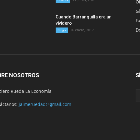
Cultura
O
G
Cuando Barranquilla era un
F
vividero
D
26 enero, 2017
Blogs
BRE NOSOTROS
S
ciero Rueda La Economía
áctanos:
jaimeruedad@gmail.com