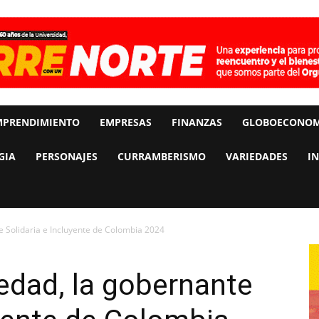
MPRENDIMIENTO
EMPRESAS
FINANZAS
GLOBOECONOM
GIA
PERSONAJES
CURRAMBERISMO
VARIEDADES
I
e Solidaria e Incluyente de Colombia 2024
edad, la gobernante