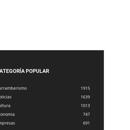
ATEGORÍA POPULAR
urramberismo
1915
ticias
1639
ultura
1013
conomia
747
mpresas
691