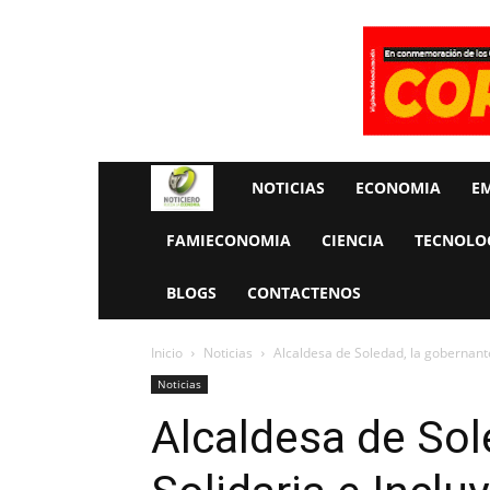
Rueda
NOTICIAS
ECONOMIA
E
La
FAMIECONOMIA
CIENCIA
TECNOLO
Economia
BLOGS
CONTACTENOS
Inicio
Noticias
Alcaldesa de Soledad, la gobernant
Noticias
Alcaldesa de Sol