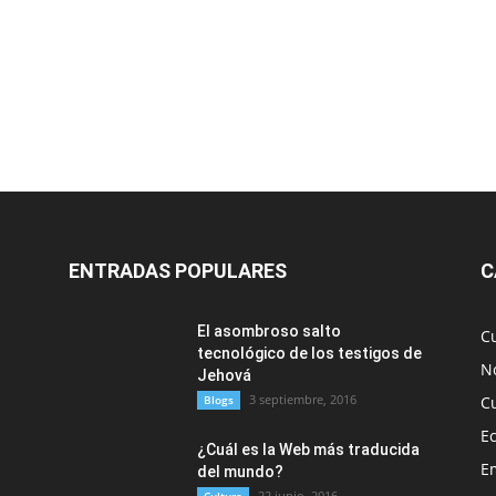
ENTRADAS POPULARES
C
El asombroso salto
C
tecnológico de los testigos de
No
Jehová
3 septiembre, 2016
Blogs
C
E
¿Cuál es la Web más traducida
E
del mundo?
22 junio, 2016