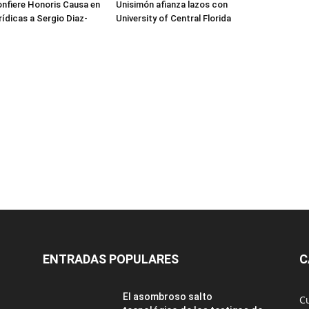
nfiere Honoris Causa en
Unisimón afianza lazos con
rídicas a Sergio Diaz-
University of Central Florida
ENTRADAS POPULARES
C
El asombroso salto
C