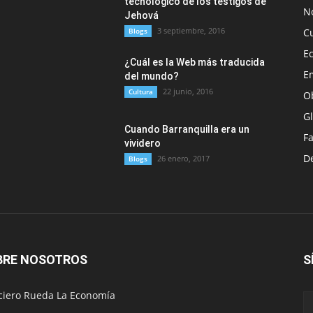
tecnológico de los testigos de
No
Jehová
3 septiembre, 2016
Blogs
C
E
¿Cuál es la Web más traducida
E
del mundo?
22 junio, 2016
Cultura
O
G
Cuando Barranquilla era un
F
vividero
D
26 enero, 2017
Blogs
BRE NOSOTROS
S
ciero Rueda La Economía