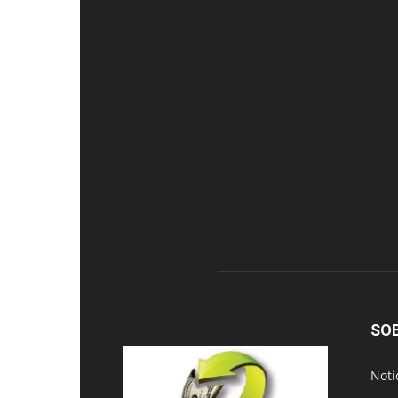
SO
Noti