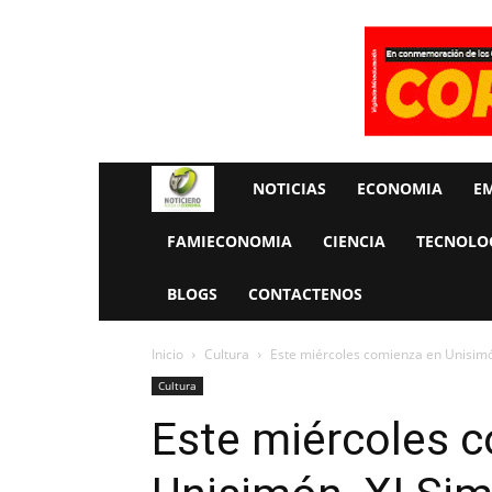
Rueda
NOTICIAS
ECONOMIA
E
La
FAMIECONOMIA
CIENCIA
TECNOLO
Economia
BLOGS
CONTACTENOS
Inicio
Cultura
Este miércoles comienza en Unisimón
Cultura
Este miércoles 