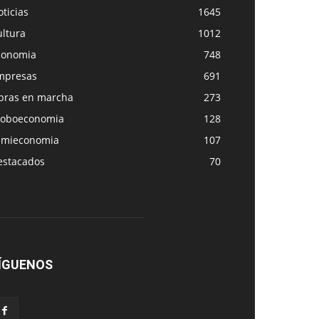
ticias
1645
ultura
1012
conomia
748
mpresas
691
bras en marcha
273
loboeconomia
128
amieconomia
107
estacados
70
ÍGUENOS