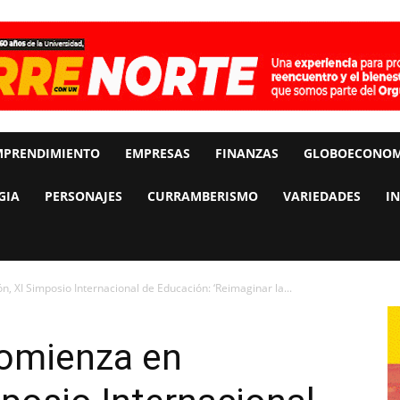
MPRENDIMIENTO
EMPRESAS
FINANZAS
GLOBOECONOM
GIA
PERSONAJES
CURRAMBERISMO
VARIEDADES
I
, XI Simposio Internacional de Educación: ‘Reimaginar la...
comienza en