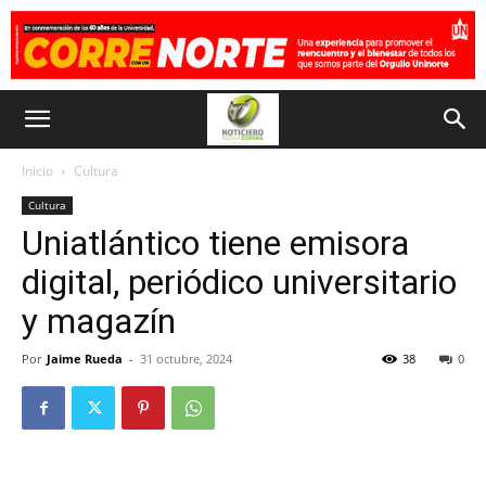
Inicio
Cultura
Cultura
Uniatlántico tiene emisora
digital, periódico universitario
y magazín
Por
Jaime Rueda
-
31 octubre, 2024
38
0