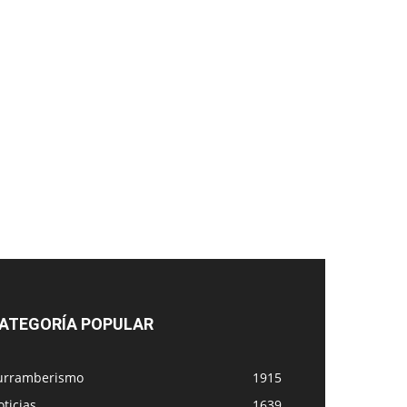
ATEGORÍA POPULAR
urramberismo
1915
ticias
1639