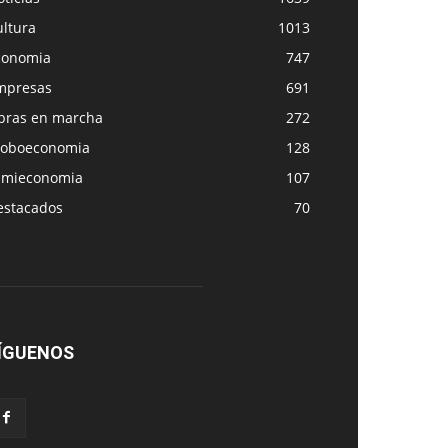
ultura
1013
conomia
747
mpresas
691
bras en marcha
272
loboeconomia
128
amieconomia
107
estacados
70
ÍGUENOS