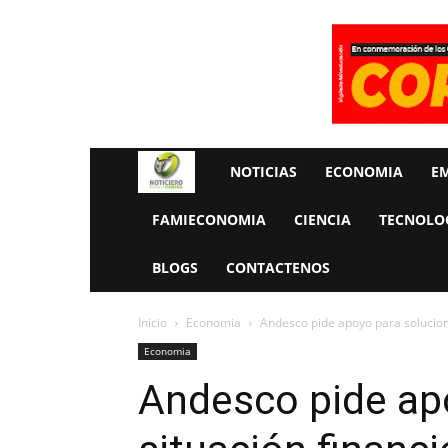
Rueda
NOTICIAS
ECONOMIA
E
La
FAMIECONOMIA
CIENCIA
TECNOLO
Economia
BLOGS
CONTACTENOS
Inicio
Economia
Andesco pide apoyo para soluciona
Economia
Andesco pide ap