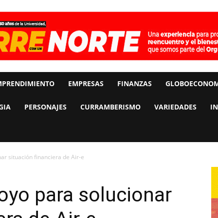
MPRENDIMIENTO
EMPRESAS
FINANZAS
GLOBOECONOM
GIA
PERSONAJES
CURRAMBERISMO
VARIEDADES
I
r situación financiera de Air-e
oyo para solucionar