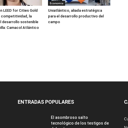
Economia
ón LEED for Cities Gold
Uniatlántico, aliada estratégica
 competitividad, la
para el desarrollo productivo del
el desarrollo sostenible
campo
illa: Camacol Atlántico
ENTRADAS POPULARES
C
El asombroso salto
C
tecnológico de los testigos de
No