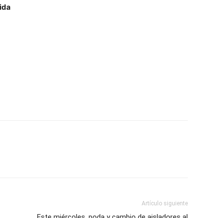
ida
Artículo siguiente
Este miércoles, poda y cambio de aisladores al