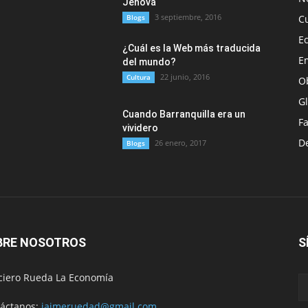
Jehová
3 septiembre, 2016
Blogs
C
E
¿Cuál es la Web más traducida
E
del mundo?
22 junio, 2016
Cultura
O
G
Cuando Barranquilla era un
F
vividero
D
26 enero, 2017
Blogs
BRE NOSOTROS
S
ciero Rueda La Economía
áctanos:
jaimeruedad@gmail.com