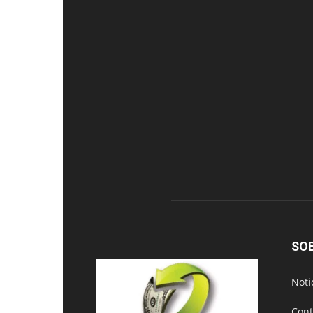
SO
Noti
Cont