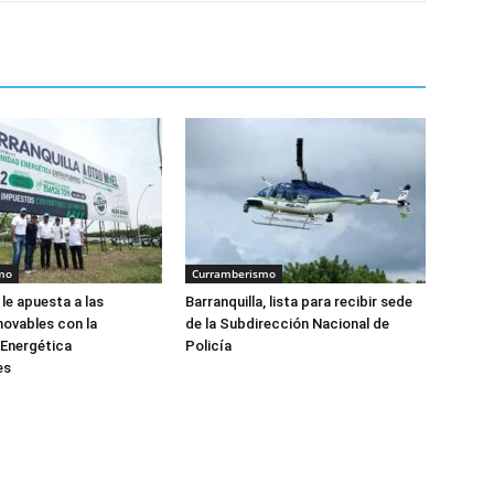
mo
Curramberismo
 le apuesta a las
Barranquilla, lista para recibir sede
novables con la
de la Subdirección Nacional de
Energética
Policía
es