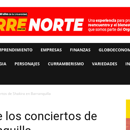
MPRENDIMIENTO
EMPRESAS
FINANZAS
GLOBOECONOM
GIA
PERSONAJES
CURRAMBERISMO
VARIEDADES
I
iertos de Shakira en Barranquilla
de los conciertos de