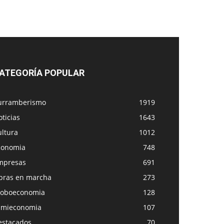
ATEGORÍA POPULAR
urramberismo
1919
ticias
1643
ultura
1012
conomia
748
mpresas
691
bras en marcha
273
loboeconomia
128
amieconomia
107
estacados
70