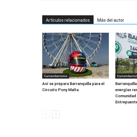
Artículos relacionados
Más del autor
Curramberismo
Curramberis
Así se prepara Barranquilla para el
Barranquilla
Circuito Pony Malta
energías re
Comunidad 
Entrepuent