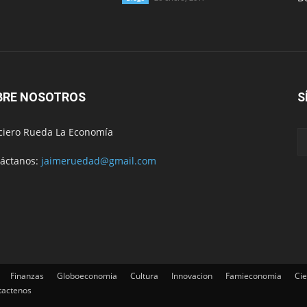
BRE NOSOTROS
S
ciero Rueda La Economía
áctanos:
jaimeruedad@gmail.com
Finanzas
Globoeconomia
Cultura
Innovacion
Famieconomia
Cie
tactenos