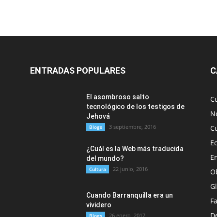
ENTRADAS POPULARES
C
El asombroso salto
C
tecnológico de los testigos de
No
Jehová
3 septiembre, 2016
Blogs
C
E
¿Cuál es la Web más traducida
E
del mundo?
22 junio, 2016
Cultura
O
G
Cuando Barranquilla era un
F
vividero
D
26 enero, 2017
Blogs