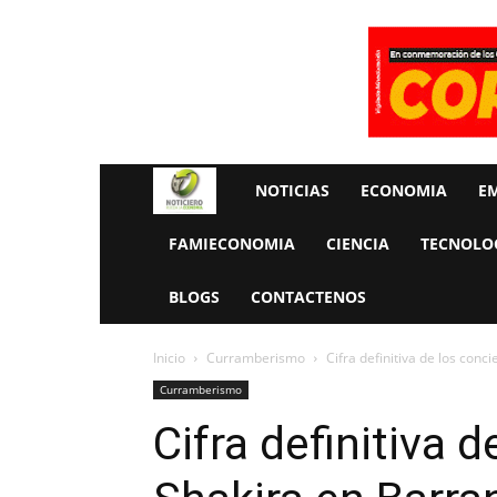
Rueda
NOTICIAS
ECONOMIA
E
La
FAMIECONOMIA
CIENCIA
TECNOLO
Economia
BLOGS
CONTACTENOS
Inicio
Curramberismo
Cifra definitiva de los conc
Curramberismo
Cifra definitiva 