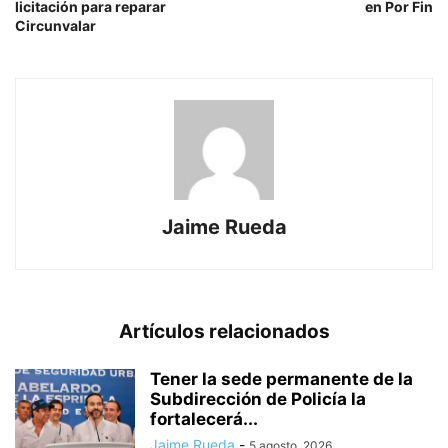
licitación para reparar
en Por Fin
Circunvalar
Jaime Rueda
Artículos relacionados
Tener la sede permanente de la
Subdirección de Policía la
fortalecerá...
Jaime Rueda
-
5 agosto, 2026