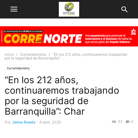
Inicio
Curramberismo
“En los 212 años, continuaremos trabajando
por la seguridad de Barranquilla”: ...
Curramberismo
“En los 212 años,
continuaremos trabajando
por la seguridad de
Barranquilla”: Char
33
0
Por
Jaime Rueda
-
6 abril, 2025