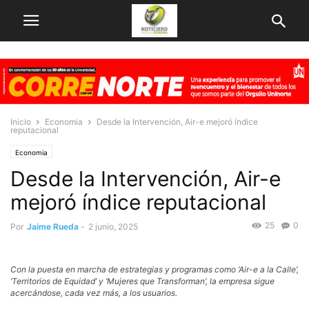
Inicio
Economia
Desde la Intervención, Air-e mejoró índice
reputacional
Economia
Desde la Intervención, Air-e
mejoró índice reputacional
25
0
Por
Jaime Rueda
-
2 junio, 2025
Con la puesta en marcha de estrategias y programas como ‘Air-e a la Calle’,
‘Territorios de Equidad’ y ‘Mujeres que Transforman’, la empresa sigue
acercándose, cada vez más, a los usuarios.