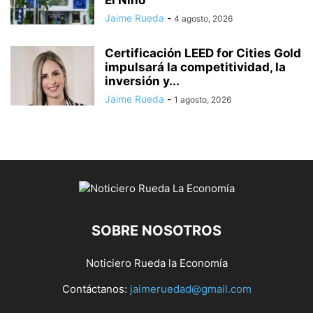
El Niño
Jaime Rueda
-
4 agosto, 2026
Certificación LEED for Cities Gold
impulsará la competitividad, la
inversión y...
Jaime Rueda
-
1 agosto, 2026
SOBRE NOSOTROS
Noticiero Rueda la Economía
Contáctanos:
jaimeruedad@gmail.com