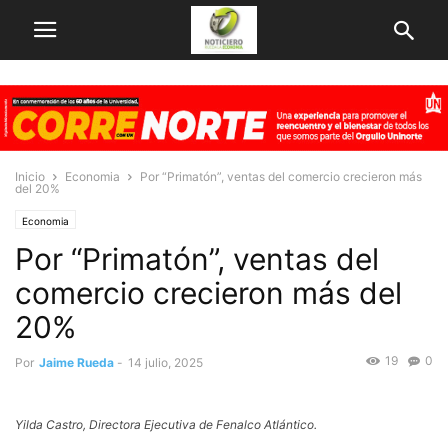
Inicio
Economia
Por “Primatón”, ventas del comercio crecieron más
del 20%
Economia
Por “Primatón”, ventas del
comercio crecieron más del
20%
19
0
Por
Jaime Rueda
-
14 julio, 2025
Yilda Castro, Directora Ejecutiva de Fenalco Atlántico.