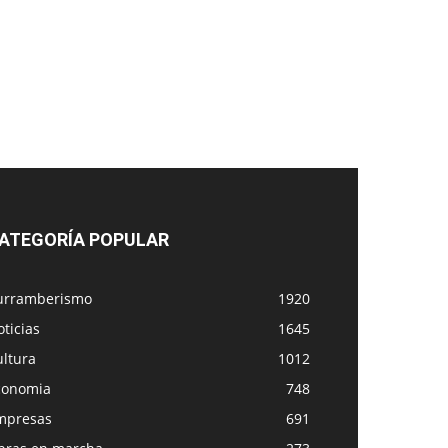
ATEGORÍA POPULAR
urramberismo
1920
ticias
1645
ultura
1012
conomia
748
mpresas
691