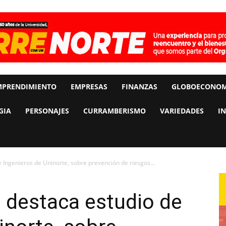
MPRENDIMIENTO
EMPRESAS
FINANZAS
GLOBOECONOM
GIA
PERSONAJES
CURRAMBERISMO
VARIEDADES
I
e Ingenieros de Uninorte, sobre prevención de riesgos...
a destaca estudio de