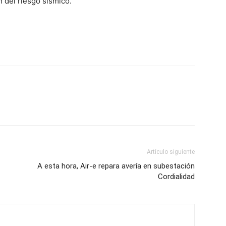
 del riesgo sísmico.
Artículo siguiente
A esta hora, Air-e repara avería en subestación
Cordialidad