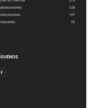
bras en marcha
273
loboeconomia
128
amieconomia
107
estacados
70
ÍGUENOS