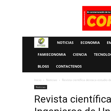
Rueda
NOTICIAS
ECONOMIA
E
La
FAMIECONOMIA
CIENCIA
TECNOLO
Economia
BLOGS
CONTACTENOS
Inicio
Noticias
Revista científica destaca estudio d
Noticias
Revista científic