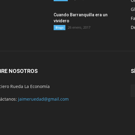
O
G
Cuando Barranquilla era un
F
vividero
D
26 enero, 2017
Blogs
BRE NOSOTROS
S
ciero Rueda La Economía
áctanos:
jaimeruedad@gmail.com