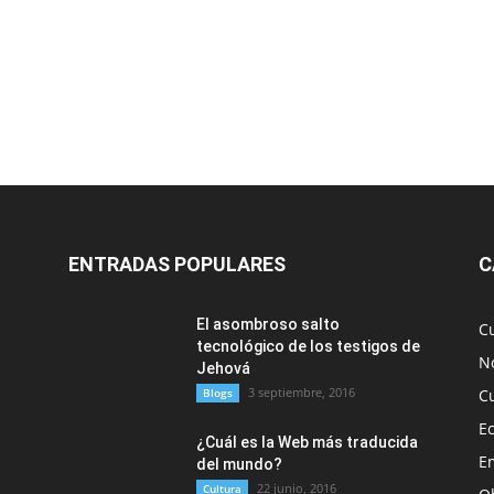
ENTRADAS POPULARES
C
El asombroso salto
C
tecnológico de los testigos de
No
Jehová
3 septiembre, 2016
Blogs
C
E
¿Cuál es la Web más traducida
E
del mundo?
22 junio, 2016
Cultura