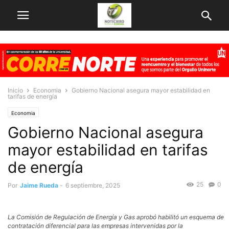
Inicio
Economia
Gobierno Nacional asegura mayor estabilidad en
tarifas de energía
Economia
Gobierno Nacional asegura
mayor estabilidad en tarifas
de energía
25
0
Por
Jaime Rueda
-
6 septiembre, 2025
La Comisión de Regulación de Energía y Gas aprobó habilitó un esquema de
contratación diferencial para las empresas intervenidas por la