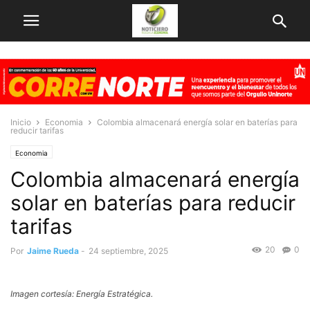
Inicio
Economia
Colombia almacenará energía solar en baterías para
reducir tarifas
Economia
Colombia almacenará energía
solar en baterías para reducir
tarifas
20
0
Por
Jaime Rueda
-
24 septiembre, 2025
Imagen cortesía: Energía Estratégica.