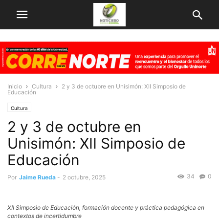
Inicio
Cultura
2 y 3 de octubre en Unisimón: XII Simposio de
Educación
Cultura
2 y 3 de octubre en
Unisimón: XII Simposio de
Educación
34
0
Por
Jaime Rueda
-
2 octubre, 2025
XII Simposio de Educación, formación docente y práctica pedagógica en
contextos de incertidumbre