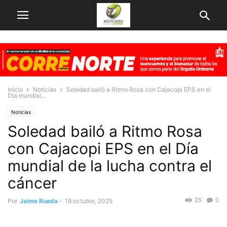
Inicio
Noticias
Soledad bailó a Ritmo Rosa con Cajacopi EPS en el
Día mundial...
Noticias
Soledad bailó a Ritmo Rosa
con Cajacopi EPS en el Día
mundial de la lucha contra el
cáncer
25
0
Por
Jaime Rueda
-
18 octubre, 2025