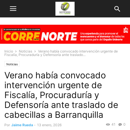
Inicio
Noticias
Verano había convocado intervención urgente de
Fiscalía, Procuraduría y Defensoría ante traslado...
Noticias
Verano había convocado
intervención urgente de
Fiscalía, Procuraduría y
Defensoría ante traslado de
cabecillas a Barranquilla
41
0
Por
Jaime Rueda
-
13 enero, 2026