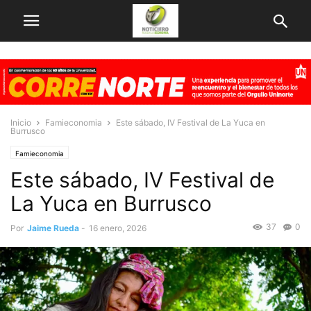
Inicio
Famieconomia
Este sábado, IV Festival de La Yuca en
Burrusco
Famieconomia
Este sábado, IV Festival de
La Yuca en Burrusco
37
0
Por
Jaime Rueda
-
16 enero, 2026