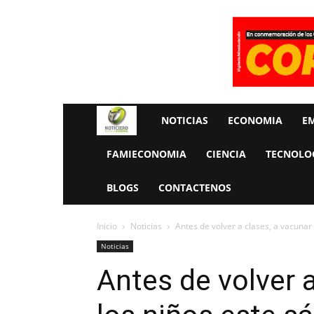
Rueda
NOTICIAS
ECONOMIA
E
La
FAMIECONOMIA
CIENCIA
TECNOLO
Economia
BLOGS
CONTACTENOS
Inicio
Noticias
Antes de volver a clases, a vacunar
Noticias
Antes de volver a