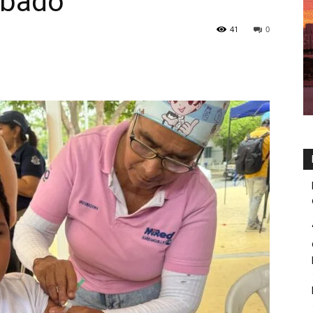
ábado
41
0