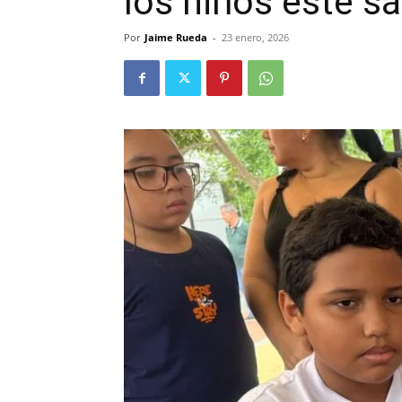
los niños este s
Por
Jaime Rueda
-
23 enero, 2026