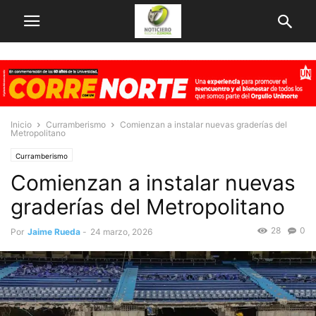
Inicio
Curramberismo
Comienzan a instalar nuevas graderías del
Metropolitano
Curramberismo
Comienzan a instalar nuevas
graderías del Metropolitano
28
0
Por
Jaime Rueda
-
24 marzo, 2026