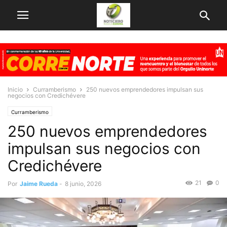
Inicio
Curramberismo
250 nuevos emprendedores impulsan sus
negocios con Credichévere
Curramberismo
250 nuevos emprendedores
impulsan sus negocios con
Credichévere
21
0
Por
Jaime Rueda
-
8 junio, 2026