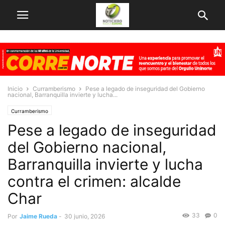
Inicio
Curramberismo
Pese a legado de inseguridad del Gobierno
nacional, Barranquilla invierte y lucha...
Curramberismo
Pese a legado de inseguridad
del Gobierno nacional,
Barranquilla invierte y lucha
contra el crimen: alcalde
Char
33
0
Por
Jaime Rueda
-
30 junio, 2026