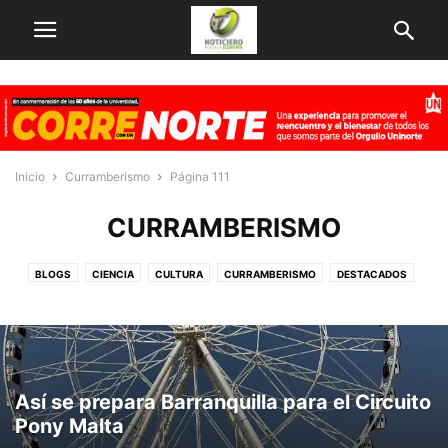
Inicio
Curramberismo
Página 111
CURRAMBERISMO
BLOGS
CIENCIA
CULTURA
CURRAMBERISMO
DESTACADOS
ECONOMIA
EMPRENDIMIENTO
EMPRESAS
FAMIECONOMIA
FINANZAS
GLOBOECONOMIA
INNOVACION
NOTICIAS
OBRAS EN MARCHA
OTROS
PERSONAJES
TECNOLOGÍA
VARIEDADES
Así se prepara Barranquilla para el Circuito
Pony Malta