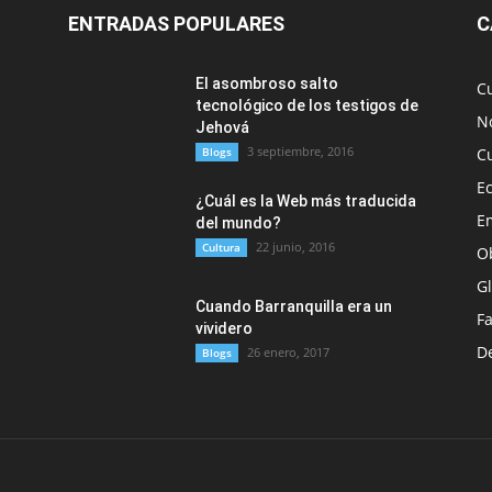
ENTRADAS POPULARES
C
El asombroso salto
C
tecnológico de los testigos de
No
Jehová
3 septiembre, 2016
Blogs
C
E
¿Cuál es la Web más traducida
E
del mundo?
22 junio, 2016
Cultura
O
G
Cuando Barranquilla era un
F
vividero
D
26 enero, 2017
Blogs