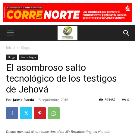
Inicio
Blogs
Blogs
Tecnología
El asombroso salto
tecnológico de los testigos
de Jehová
Por
Jaime Rueda
-
3 septiembre, 2016
593487
0
Desde que está al aire hace dos años JW Broadcasting, es visitada