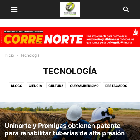
Inicio
Tecnología
TECNOLOGÍA
BLOGS
CIENCIA
CULTURA
CURRAMBERISMO
DESTACADOS
ECONOMIA
EMPRENDIMIENTO
EMPRESAS
FAMIECONOMIA
FINANZAS
GLOBOECONOMIA
INNOVACION
NOTICIAS
OBRAS EN MARCHA
OTROS
PERSONAJES
TECNOLOGÍA
VARIEDADES
Uninorte y Promigas obtienen patente
para rehabilitar tuberías de alta presión