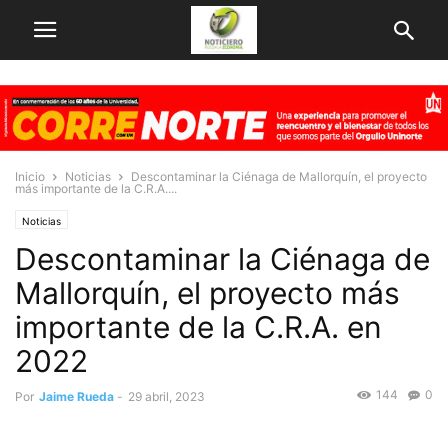
Inicio
Noticias
Descontaminar la Ciénaga de Mallorquín, el proyecto
más importante de la C.R.A....
Noticias
Descontaminar la Ciénaga de
Mallorquín, el proyecto más
importante de la C.R.A. en
2022
144
0
Por
Jaime Rueda
-
29 abril, 2023