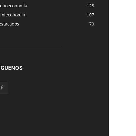
loboeconomia
128
amieconomia
107
estacados
70
ÍGUENOS