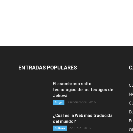
ENTRADAS POPULARES
C
El asombroso salto
C
tecnológico de los testigos de
No
Jehová
3 septiembre, 2016
Blogs
C
E
¿Cuál es la Web más traducida
E
del mundo?
22 junio, 2016
Cultura
O