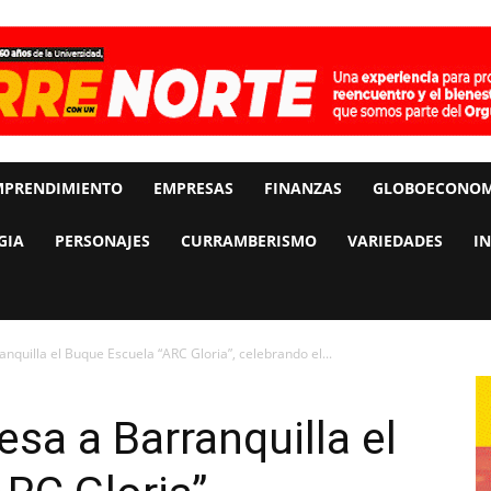
MPRENDIMIENTO
EMPRESAS
FINANZAS
GLOBOECONOM
GIA
PERSONAJES
CURRAMBERISMO
VARIEDADES
I
anquilla el Buque Escuela “ARC Gloria”, celebrando el...
esa a Barranquilla el