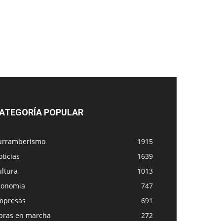
ATEGORÍA POPULAR
urramberismo
1915
ticias
1639
ultura
1013
conomia
747
mpresas
691
bras en marcha
272