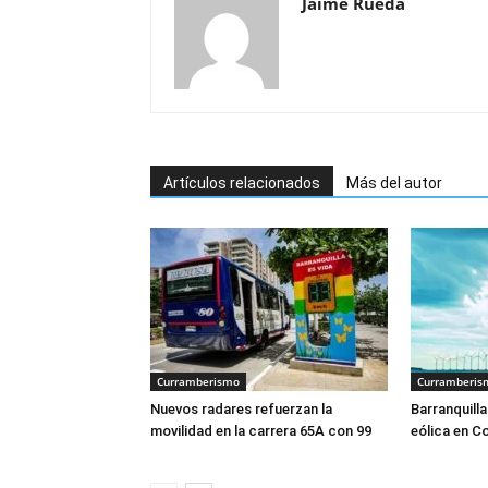
Jaime Rueda
Artículos relacionados
Más del autor
Curramberismo
Curramberis
Nuevos radares refuerzan la
Barranquilla
movilidad en la carrera 65A con 99
eólica en C