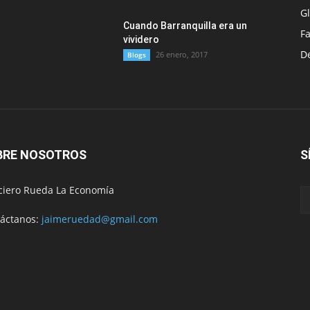
G
Cuando Barranquilla era un
F
vividero
D
26 enero, 2017
Blogs
BRE NOSOTROS
S
ciero Rueda La Economía
áctanos:
jaimeruedad@gmail.com