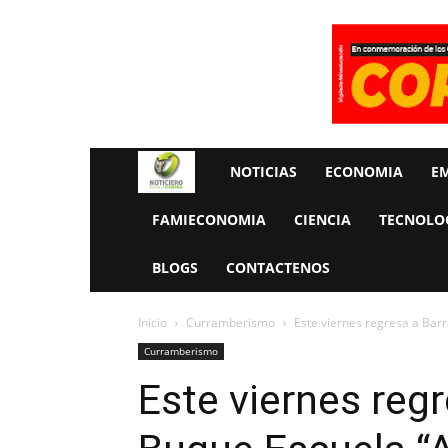
Rueda
NOTICIAS
ECONOMIA
E
La
FAMIECONOMIA
CIENCIA
TECNOLO
Economia
BLOGS
CONTACTENOS
Inicio
Curramberismo
Este viernes regresa a Barr
Curramberismo
Este viernes regr