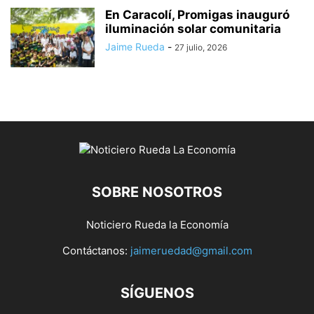
En Caracolí, Promigas inauguró
iluminación solar comunitaria
Jaime Rueda
-
27 julio, 2026
SOBRE NOSOTROS
Noticiero Rueda la Economía
Contáctanos:
jaimeruedad@gmail.com
SÍGUENOS