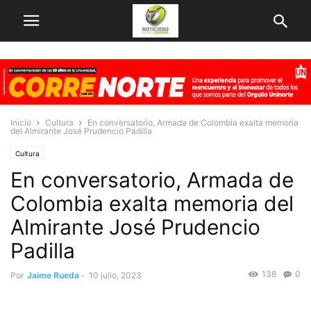
Inicio
Cultura
En conversatorio, Armada de Colombia exalta memoria
del Almirante José Prudencio Padilla
Cultura
En conversatorio, Armada de
Colombia exalta memoria del
Almirante José Prudencio
Padilla
138
0
Por
Jaime Rueda
-
10 julio, 2023