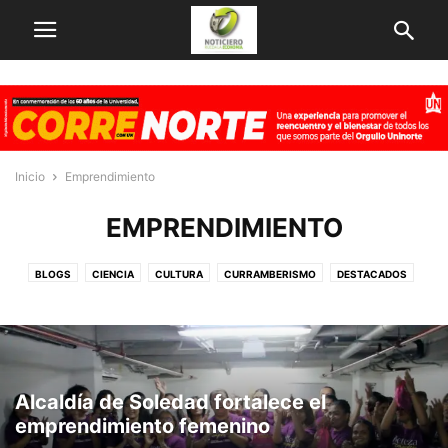
Inicio
Emprendimiento
EMPRENDIMIENTO
BLOGS
CIENCIA
CULTURA
CURRAMBERISMO
DESTACADOS
ECONOMIA
EMPRENDIMIENTO
EMPRESAS
FAMIECONOMIA
FINANZAS
GLOBOECONOMIA
INNOVACION
NOTICIAS
OBRAS EN MARCHA
OTROS
PERSONAJES
TECNOLOGÍA
VARIEDADES
Alcaldía de Soledad fortalece el
emprendimiento femenino