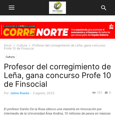
Inicio
Cultura
Profesor del corregimiento de Leña, gana concurso
Profe 10 de Finsocial
Cultura
Profesor del corregimiento de
Leña, gana concurso Profe 10
de Finsocial
101
0
Por
Jaime Rueda
-
2 agosto, 2023
El profesor Danilo De la Rosa obtuvo una maestría en Innovación por
intermedio de la Universidad Área Andina, 10 millones de pesos en mejoras