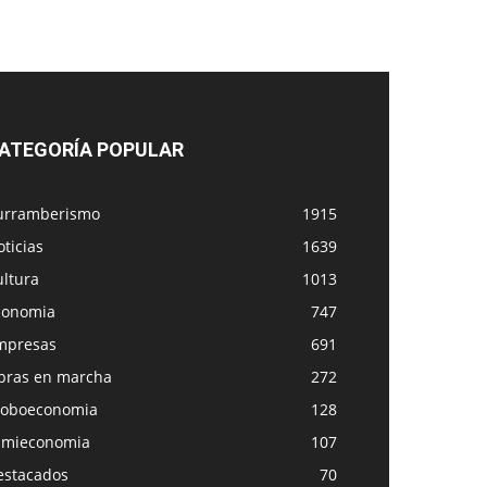
ATEGORÍA POPULAR
urramberismo
1915
ticias
1639
ultura
1013
conomia
747
mpresas
691
bras en marcha
272
loboeconomia
128
amieconomia
107
estacados
70