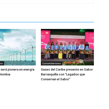
mo
Curramberismo
 será pionera en energía
Gases del Caribe presente en Sabor
olombia
Barranquilla con “Legados que
Conservan el Sabor”