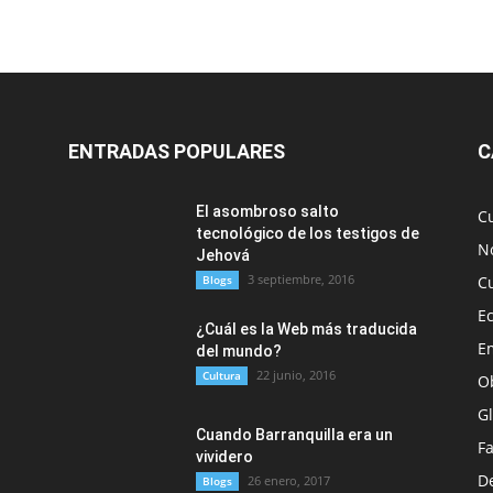
ENTRADAS POPULARES
C
El asombroso salto
C
tecnológico de los testigos de
No
Jehová
3 septiembre, 2016
Blogs
C
E
¿Cuál es la Web más traducida
E
del mundo?
22 junio, 2016
Cultura
O
G
Cuando Barranquilla era un
F
vividero
D
26 enero, 2017
Blogs