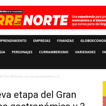
MPRENDIMIENTO
EMPRESAS
FINANZAS
GLOBOECONOM
GIA
PERSONAJES
CURRAMBERISMO
VARIEDADES
I
el Gran Malecón, con zona gastronómica y 3...
va etapa del Gran