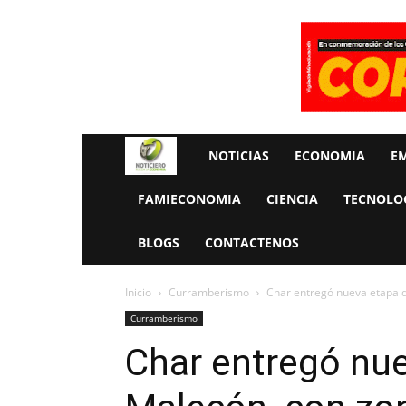
Rueda
NOTICIAS
ECONOMIA
E
La
FAMIECONOMIA
CIENCIA
TECNOLO
Economia
BLOGS
CONTACTENOS
Inicio
Curramberismo
Char entregó nueva etapa d
Curramberismo
Char entregó nue