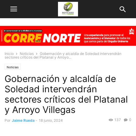
Inicio
Noticias
Gobernación y alcaldía de Soledad intervendrán
sectores críticos del Platanal y Arroyo...
Noticias
Gobernación y alcaldía de
Soledad intervendrán
sectores críticos del Platanal
y Arroyo Villegas
137
0
Por
Jaime Rueda
-
18 junio, 2024