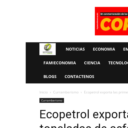
Rueda
NOTICIAS
ECONOMIA
E
La
FAMIECONOMIA
CIENCIA
TECNOLO
Economia
BLOGS
CONTACTENOS
Inicio
Curramberismo
Ecopetrol exporta las prime
Curramberismo
Ecopetrol export