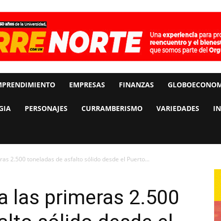
MPRENDIMIENTO
EMPRESAS
FINANZAS
GLOBOECONOM
GIA
PERSONAJES
CURRAMBERISMO
VARIEDADES
I
ras 2.500 toneladas de asfalto sólido desde el Puerto...
a las primeras 2.500