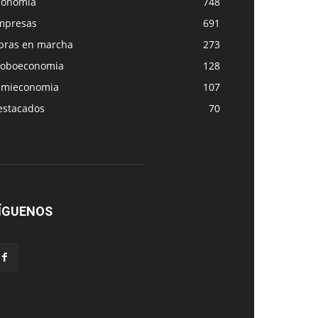
conomia
748
mpresas
691
bras en marcha
273
loboeconomia
128
amieconomia
107
estacados
70
ÍGUENOS