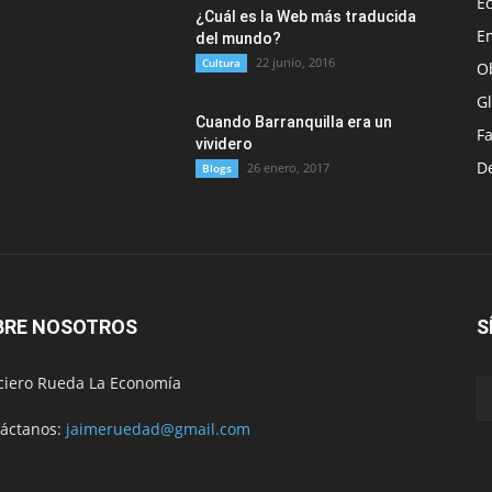
E
¿Cuál es la Web más traducida
E
del mundo?
22 junio, 2016
Cultura
O
G
Cuando Barranquilla era un
F
vividero
D
26 enero, 2017
Blogs
BRE NOSOTROS
S
ciero Rueda La Economía
áctanos:
jaimeruedad@gmail.com