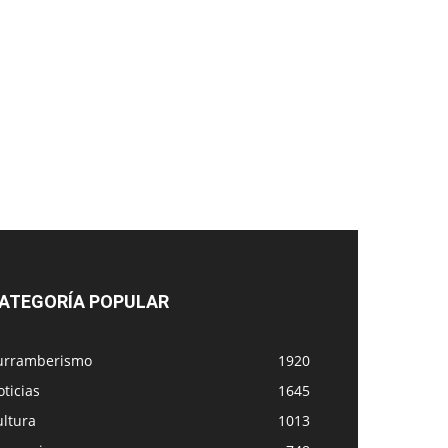
ATEGORÍA POPULAR
urramberismo
1920
ticias
1645
ultura
1013