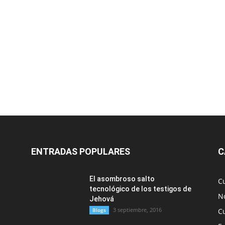
ENTRADAS POPULARES
C
El asombroso salto
C
tecnológico de los testigos de
No
Jehová
3 septiembre, 2016
Blogs
C