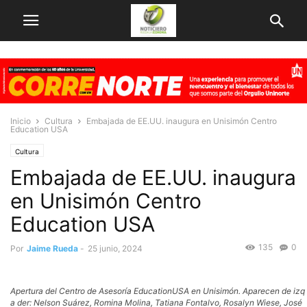
Inicio
Cultura
Embajada de EE.UU. inaugura en Unisimón Centro
Education USA
Cultura
Embajada de EE.UU. inaugura
en Unisimón Centro
Education USA
135
0
Por
Jaime Rueda
-
25 junio, 2024
Apertura del Centro de Asesoría EducationUSA en Unisimón. Aparecen de izq
a der: Nelson Suárez, Romina Molina, Tatiana Fontalvo, Rosalyn Wiese, José