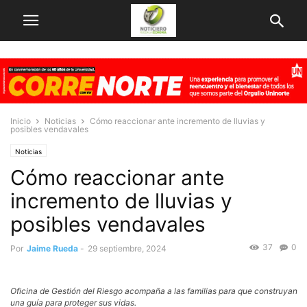
Inicio
Noticias
Cómo reaccionar ante incremento de lluvias y
posibles vendavales
Noticias
Cómo reaccionar ante
incremento de lluvias y
posibles vendavales
37
0
Por
Jaime Rueda
-
29 septiembre, 2024
Oficina de Gestión del Riesgo acompaña a las familias para que construyan
una guía para proteger sus vidas.