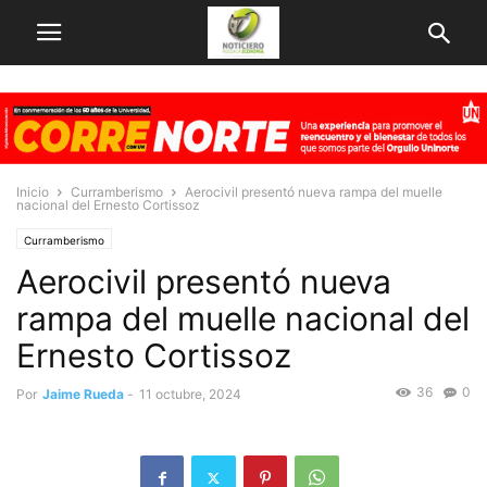
Inicio
Curramberismo
Aerocivil presentó nueva rampa del muelle
nacional del Ernesto Cortissoz
Curramberismo
Aerocivil presentó nueva
rampa del muelle nacional del
Ernesto Cortissoz
36
0
Por
Jaime Rueda
-
11 octubre, 2024