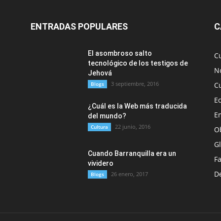
ENTRADAS POPULARES
C
El asombroso salto
C
tecnológico de los testigos de
No
Jehová
3 septiembre, 2016
Blogs
C
E
¿Cuál es la Web más traducida
E
del mundo?
22 junio, 2016
Cultura
O
G
Cuando Barranquilla era un
F
vividero
D
26 enero, 2017
Blogs