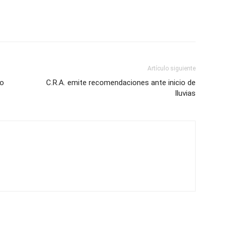
Artículo siguiente
to
C.R.A. emite recomendaciones ante inicio de
lluvias