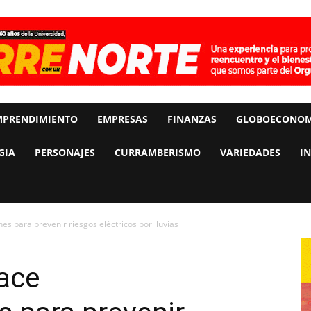
MPRENDIMIENTO
EMPRESAS
FINANZAS
GLOBOECONOM
GIA
PERSONAJES
CURRAMBERISMO
VARIEDADES
I
s para prevenir riesgos eléctricos por lluvias
ace