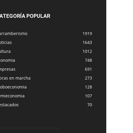
ATEGORÍA POPULAR
urramberismo
1919
ticias
1643
ultura
1012
conomia
748
mpresas
691
bras en marcha
273
loboeconomia
128
amieconomia
107
estacados
70