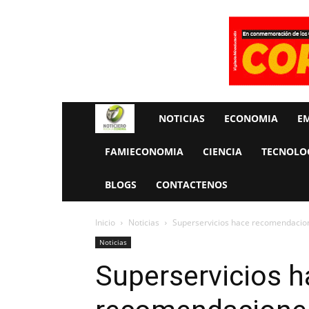
Rueda
NOTICIAS
ECONOMIA
E
La
FAMIECONOMIA
CIENCIA
TECNOLO
Economia
BLOGS
CONTACTENOS
Inicio
Noticias
Superservicios hace recomendacione
Noticias
Superservicios h