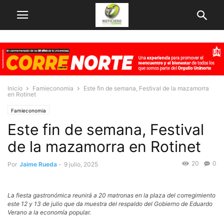
Inicio
Famieconomia
Este fin de semana, Festival de la mazamorra
en Rotinet
Famieconomia
Este fin de semana, Festival
de la mazamorra en Rotinet
20
0
Por
Jaime Rueda
-
9 julio, 2025
La fiesta gastronómica reunirá a 20 matronas en la plaza del corregimiento
este 12 y 13 de julio que da muestra del respaldo del Gobierno de Eduardo
Verano a la economía popular.