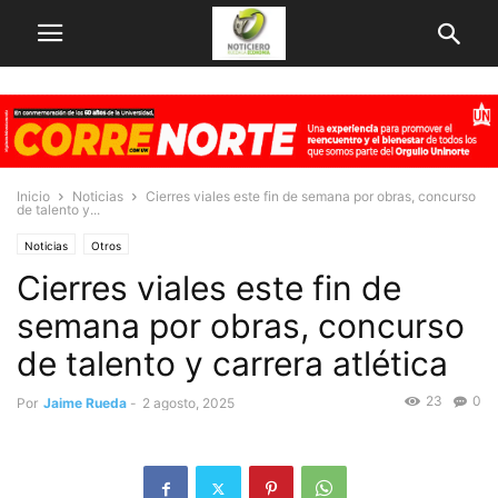
Inicio
Noticias
Cierres viales este fin de semana por obras, concurso
de talento y...
Noticias
Otros
Cierres viales este fin de
semana por obras, concurso
de talento y carrera atlética
23
0
Por
Jaime Rueda
-
2 agosto, 2025