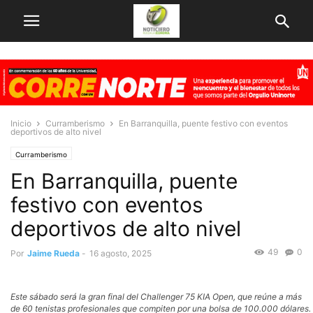
Inicio
Curramberismo
En Barranquilla, puente festivo con eventos
deportivos de alto nivel
Curramberismo
En Barranquilla, puente
festivo con eventos
deportivos de alto nivel
49
0
Por
Jaime Rueda
-
16 agosto, 2025
Este sábado será la gran final del Challenger 75 KIA Open, que reúne a más
de 60 tenistas profesionales que compiten por una bolsa de 100.000 dólares.