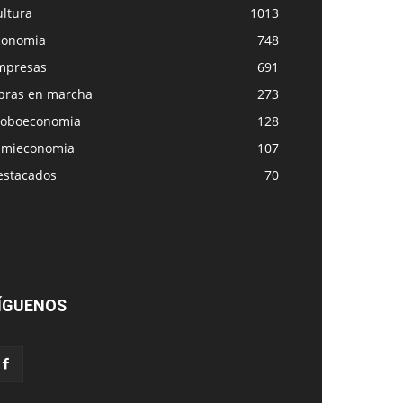
ultura
1013
conomia
748
mpresas
691
bras en marcha
273
loboeconomia
128
amieconomia
107
estacados
70
ÍGUENOS