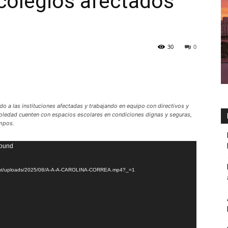
colegios afectados
30
0
o a las instituciones afectadas y trabajando en equipo con directivos y
Soledad cuenten con espacios escolares en condiciones dignas y seguras,
empos.
found
ntent/uploads/2025/08/A-A-A-CAROLINA-CORREA.mp4?_=1