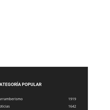
ATEGORÍA POPULAR
urramberismo
1919
ticias
1642