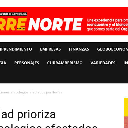
MPRENDIMIENTO
EMPRESAS
FINANZAS
GLOBOECONOM
GIA
PERSONAJES
CURRAMBERISMO
VARIEDADES
I
ciones en colegios afectados por lluvias
ad prioriza