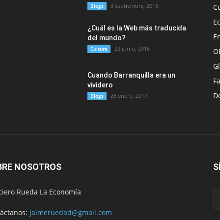
3 septiembre, 2016
Blogs
C
E
¿Cuál es la Web más traducida
E
del mundo?
22 junio, 2016
Cultura
O
G
Cuando Barranquilla era un
F
vividero
D
26 enero, 2017
Blogs
BRE NOSOTROS
S
ciero Rueda La Economía
áctanos:
jaimeruedad@gmail.com