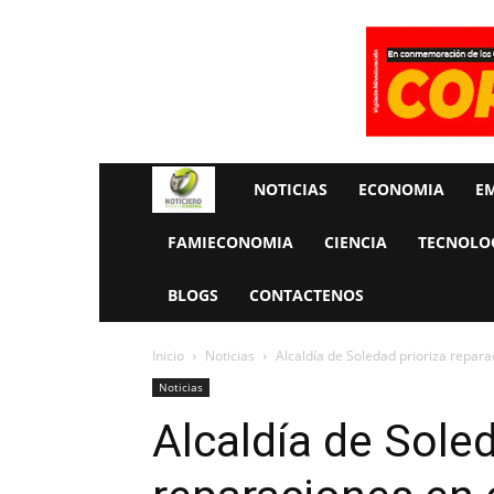
Rueda
NOTICIAS
ECONOMIA
E
La
FAMIECONOMIA
CIENCIA
TECNOLO
Economia
BLOGS
CONTACTENOS
Inicio
Noticias
Alcaldía de Soledad prioriza repara
Noticias
Alcaldía de Soled