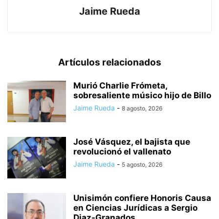
Jaime Rueda
Artículos relacionados
Murió Charlie Frómeta,
sobresaliente músico hijo de Billo
Jaime Rueda
-
8 agosto, 2026
José Vásquez, el bajista que
revolucionó el vallenato
Jaime Rueda
-
5 agosto, 2026
Unisimón confiere Honoris Causa
en Ciencias Jurídicas a Sergio
Diaz-Granados