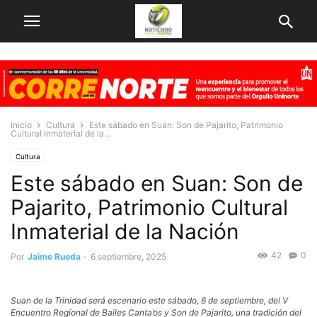
Inicio
Cultura
Este sábado en Suan: Son de Pajarito, Patrimonio
Cultural Inmaterial de la...
Cultura
Este sábado en Suan: Son de
Pajarito, Patrimonio Cultural
Inmaterial de la Nación
42
0
Por
Jaime Rueda
-
6 septiembre, 2025
Suan de la Trinidad será escenario este sábado, 6 de septiembre, del V
Encuentro Regional de Bailes Canta’os y Son de Pajarito, una tradición del