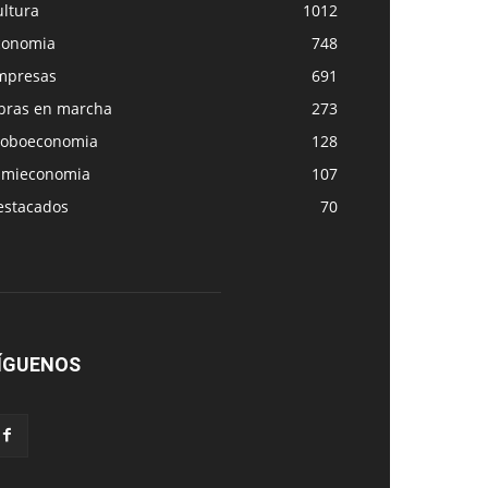
ultura
1012
conomia
748
mpresas
691
bras en marcha
273
loboeconomia
128
amieconomia
107
estacados
70
ÍGUENOS