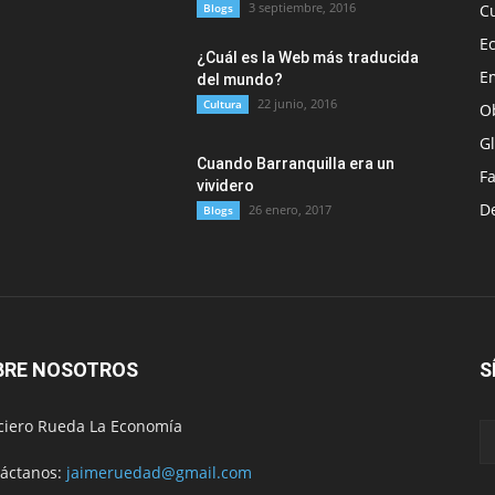
3 septiembre, 2016
Blogs
C
E
¿Cuál es la Web más traducida
E
del mundo?
22 junio, 2016
Cultura
O
G
Cuando Barranquilla era un
F
vividero
D
26 enero, 2017
Blogs
BRE NOSOTROS
S
ciero Rueda La Economía
áctanos:
jaimeruedad@gmail.com