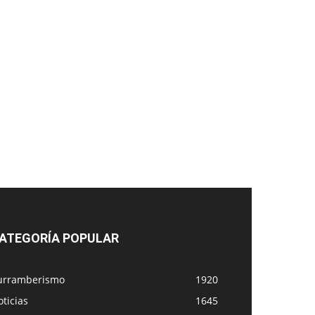
ATEGORÍA POPULAR
urramberismo
1920
ticias
1645