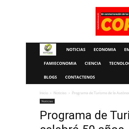
Rueda
NOTICIAS
ECONOMIA
E
La
FAMIECONOMIA
CIENCIA
TECNOLO
Economia
BLOGS
CONTACTENOS
Inicio
Noticias
Programa de Turismo de la Autóno
Noticias
Programa de Tur