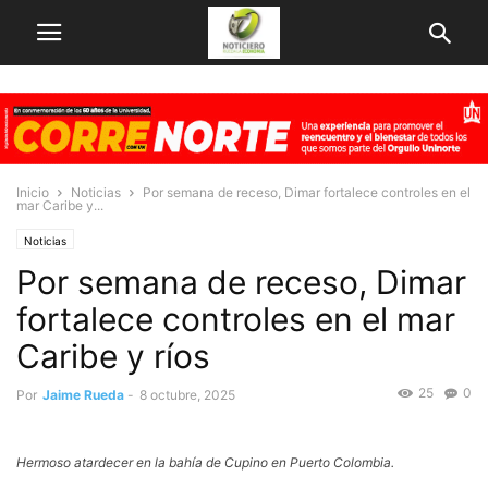
Inicio
Noticias
Por semana de receso, Dimar fortalece controles en el
mar Caribe y...
Noticias
Por semana de receso, Dimar
fortalece controles en el mar
Caribe y ríos
25
0
Por
Jaime Rueda
-
8 octubre, 2025
Hermoso atardecer en la bahía de Cupino en Puerto Colombia.