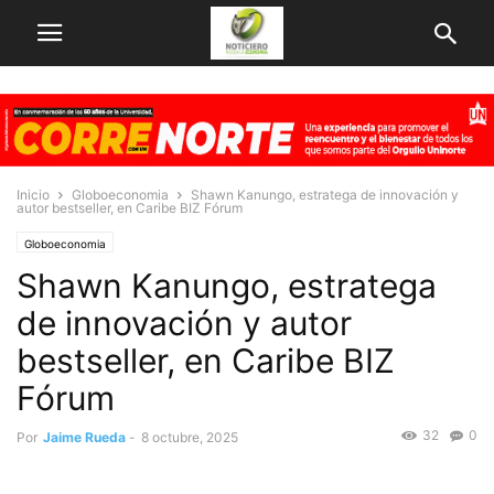
Inicio
Globoeconomia
Shawn Kanungo, estratega de innovación y
autor bestseller, en Caribe BIZ Fórum
Globoeconomia
Shawn Kanungo, estratega
de innovación y autor
bestseller, en Caribe BIZ
Fórum
32
0
Por
Jaime Rueda
-
8 octubre, 2025